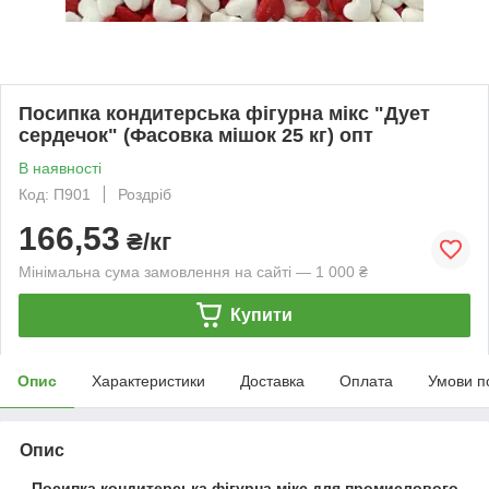
Посипка кондитерська фігурна мікс "Дует
сердечок" (Фасовка мішок 25 кг) опт
В наявності
Код: П901
Роздріб
166,53
₴/кг
Мінімальна сума замовлення на сайті — 1 000 ₴
Купити
Опис
Характеристики
Доставка
Оплата
Умови п
Опис
Посипка кондитерська фігурна мікс для промислового