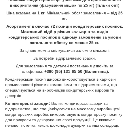
використання (фасування мішок по 25 кг) (тільки опт)
Ціна вказана на
1 кг.
Мінімальний обсяг замовлення –
від 25
кг.
Асортимент включає 72 позицій кондитерських посипок.
Можливий підбір різних кольорів та видів
кондитерських посипок в одному замовленні за умови
загального обсягу не менше 25 кг.
За ціною можна спілкуватися залежно кількості.
За потреби відправляємо зразки.
Для замовлення та деталей постачання дзвоніть за
телефоном:
+380 (95) 131-65-50 (Валентина).
Кондитерський посип широко використовується в харчовій
промисловості різними компаніями та підприємствами, що
спеціалізуються на виробництві кондитерських виробів та
десертів.
Кондитерські заводи:
Великі кондитерські заводи та
підприємства, що спеціалізуються на масовому виробництві
кондитерських виробів, використовують кондитерську посипку
для прикраси та декорування своєї продукції. Це включає
печиво, тістечка, кекси, шоколадні цукерки та інші солодощі.