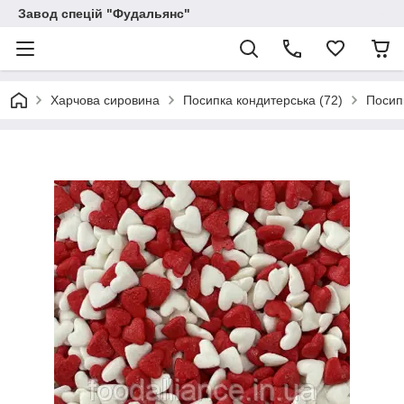
Завод спецій "Фудальянс"
Харчова сировина
Посипка кондитерська (72)
Посипк