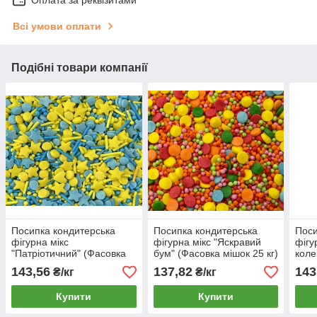
Всі умови оплати
Подібні товари компанії
Посипка кондитерська
Посипка кондитерська
Поси
фігурна мікс
фігурна мікс "Яскравий
фігу
"Патріотичний" (Фасовка
бум" (Фасовка мішок 25 кг)
коле
мішок 25 кг) опт
опт
25 к
143,56
137,82
143
₴/кг
₴/кг
Купити
Купити