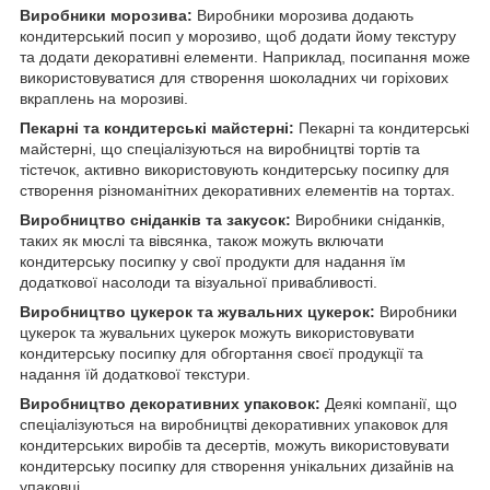
Виробники морозива:
Виробники морозива додають
кондитерський посип у морозиво, щоб додати йому текстуру
та додати декоративні елементи. Наприклад, посипання може
використовуватися для створення шоколадних чи горіхових
вкраплень на морозиві.
Пекарні та кондитерські майстерні:
Пекарні та кондитерські
майстерні, що спеціалізуються на виробництві тортів та
тістечок, активно використовують кондитерську посипку для
створення різноманітних декоративних елементів на тортах.
Виробництво сніданків та закусок:
Виробники сніданків,
таких як мюслі та вівсянка, також можуть включати
кондитерську посипку у свої продукти для надання їм
додаткової насолоди та візуальної привабливості.
Виробництво цукерок та жувальних цукерок:
Виробники
цукерок та жувальних цукерок можуть використовувати
кондитерську посипку для обгортання своєї продукції та
надання їй додаткової текстури.
Виробництво декоративних упаковок:
Деякі компанії, що
спеціалізуються на виробництві декоративних упаковок для
кондитерських виробів та десертів, можуть використовувати
кондитерську посипку для створення унікальних дизайнів на
упаковці.