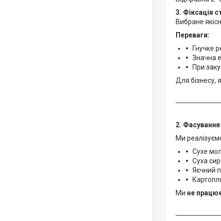
3. Фіксація 
Вибране якіс
Переваги:
Гнучке 
Значна 
При заку
Для бізнесу, 
2. Фасування
Ми реалізуєм
Сухе мо
Суха си
Яєчний 
Картопля
Ми
не працю