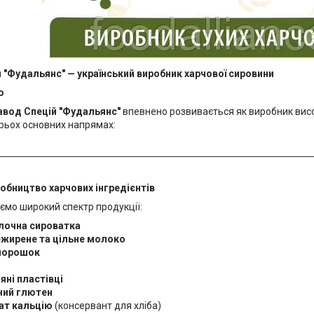
 "Фудальянс" — український виробник харчової сировини
ю
авод Спецій "Фудальянс"
впевнено розвивається як виробник висо
рьох основних напрямах:
робництво харчових інгредієнтів
ємо широкий спектр продукції:
лочна сироватка
ежирене та цільне молоко
порошок
яні пластівці
ний глютен
ат кальцію
(консервант для хліба)