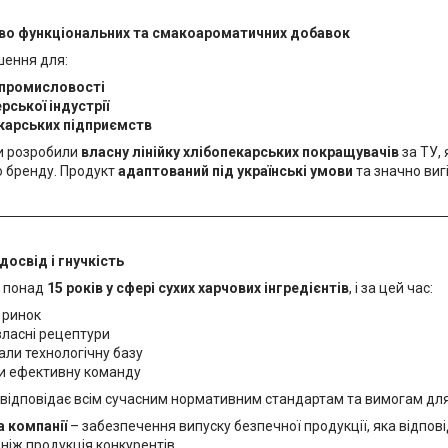
тво функціональних та смакоароматичних добавок
шення для:
 промисловості
рської індустрії
карських підприємств
ми розробили
власну лінійку хлібопекарських покращувачів
за ТУ,
 бренду. Продукт
адаптований під українські умови
та значно вигі
досвід і гнучкість
 понад
15 років у сфері сухих харчових інгредієнтів
, і за цей час:
 ринок
власні рецептури
ли технологічну базу
и ефективну команду
відповідає всім сучасним нормативним стандартам та вимогам для 
а компанії
– забезпечення випуску безпечної продукції, яка відпові
 ніж продукція конкурентів.