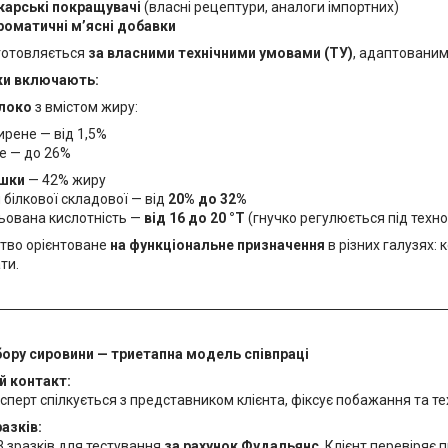
карські покращувачі
(власні рецептури, аналоги імпортних)
оматичні м’ясні добавки
готовляється
за власними технічними умовами (ТУ)
, адаптованим
ки включають:
локо
з вмістом жиру:
рене — від 1,5%
е — до 26%
ршки
— 42% жиру
 білкової складової — від
20% до 32%
ьована кислотність —
від 16 до 20 °Т
(гнучко регулюється під техно
тво орієнтоване
на функціональне призначення
в різних галузях: 
ти.
ору сировини — триетапна модель співпраці
й контакт:
ерт спілкується з представником клієнта, фіксує побажання та тех
азків:
3 зразків для тестування
за рахунок Фудальянс
. Клієнт перевіряє 