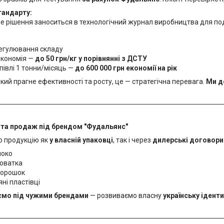
стандарту:
не рішення заноситься в технологічний журнал виробництва для по
регулювання складу
економія —
до 50 грн/кг у порівнянні з ДСТУ
півлі 1 тонни/місяць —
до 600 000 грн економії на рік
який прагне ефективності та росту, це — стратегічна перевага.
Ми д
 та продаж під брендом "Фудальянс"
о продукцію як
у власній упаковці
, так і через
дилерські договори
локо
роватка
порошок
ні пластівці
ємо під чужими брендами
— розвиваємо власну
українську ідент