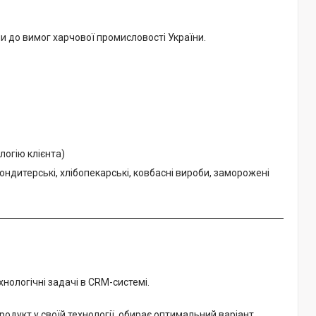
и до вимог харчової промисловості України.
логію клієнта)
кондитерські, хлібопекарські, ковбасні вироби, заморожені
нологічні задачі в CRM-системі.
продукт у своїй технології, обирає оптимальний варіант.