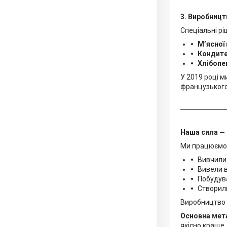
3. Виробниц
Спеціальні рі
М’ясної
Кондите
Хлібопе
У 2019 році 
французького
Наша сила — 
Ми працюємо
Вивчили
Вивели 
Побудува
Створил
Виробництво 
Основна мет
якісно краще,