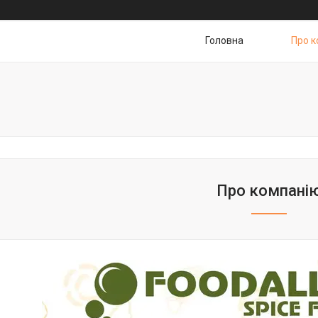
Головна
Про к
Про компані