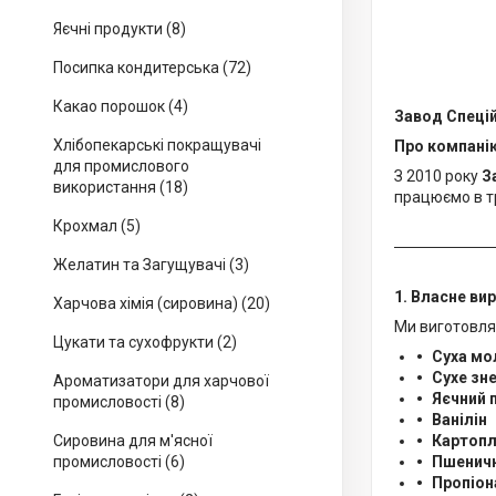
Яєчні продукти (8)
Посипка кондитерська (72)
Какао порошок (4)
Завод Спецій
Хлібопекарські покращувачі
Про компані
для промислового
З 2010 року
З
використання (18)
працюємо в т
Крохмал (5)
Желатин та Загущувачі (3)
1. Власне ви
Харчова хімія (сировина) (20)
Ми виготовля
Цукати та сухофрукти (2)
Суха мо
Сухе зн
Ароматизатори для харчової
Яєчний 
промисловості (8)
Ванілін
Сировина для м'ясної
Картопл
промисловості (6)
Пшенич
Пропіон