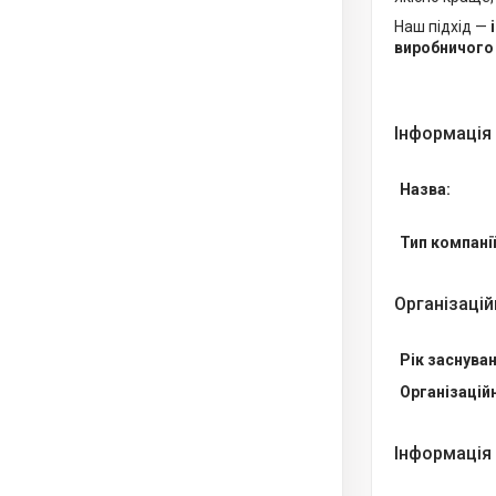
Наш підхід —
виробничого 
Інформація
Назва:
Тип компанії
Організацій
Рік заснуван
Організацій
Інформація