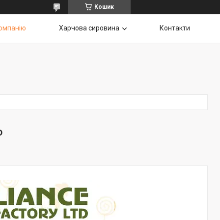
Кошик
омпанію
Харчова сировина
Контакти
ю