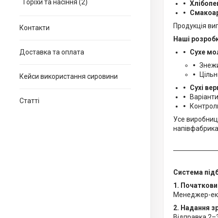
Горіхи та насіння (2)
Хлібопе
Смакоар
Продукція ви
Контакти
Наші розроб
Доставка та оплата
Сухе мо
Знежи
Цільн
Кейси використання сировини
Сухі ве
Варіанти
Статті
Контрол
Усе виробниц
напівфабрика
Система підб
1. Початкови
Менеджер-експ
2. Надання зр
Відправка 2–