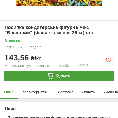
Посипка кондитерська фігурна мікс
"Весняний" (Фасовка мішок 25 кг) опт
В наявності
Код: П326
Роздріб
143,56
₴/кг
Мінімальна сума замовлення на сайті — 1 000 ₴
Купити
Опис
Характеристики
Доставка
Оплата
Умови п
Опис
Посипка кондитерська фігурна мікс для промислового