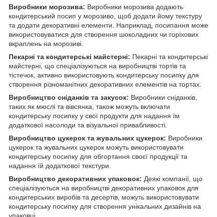
Виробники морозива:
Виробники морозива додають
кондитерський посип у морозиво, щоб додати йому текстуру
та додати декоративні елементи. Наприклад, посипання може
використовуватися для створення шоколадних чи горіхових
вкраплень на морозиві.
Пекарні та кондитерські майстерні:
Пекарні та кондитерські
майстерні, що спеціалізуються на виробництві тортів та
тістечок, активно використовують кондитерську посипку для
створення різноманітних декоративних елементів на тортах.
Виробництво сніданків та закусок:
Виробники сніданків,
таких як мюслі та вівсянка, також можуть включати
кондитерську посипку у свої продукти для надання їм
додаткової насолоди та візуальної привабливості.
Виробництво цукерок та жувальних цукерок:
Виробники
цукерок та жувальних цукерок можуть використовувати
кондитерську посипку для обгортання своєї продукції та
надання їй додаткової текстури.
Виробництво декоративних упаковок:
Деякі компанії, що
спеціалізуються на виробництві декоративних упаковок для
кондитерських виробів та десертів, можуть використовувати
кондитерську посипку для створення унікальних дизайнів на
упаковці.