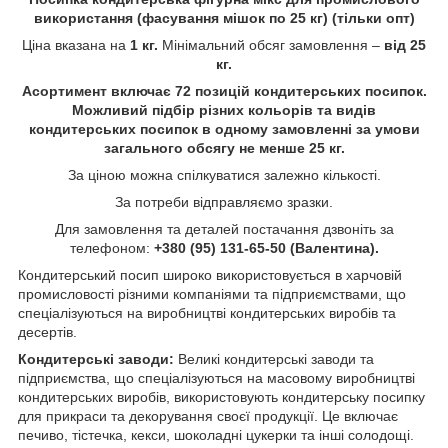
використання (фасування мішок по 25 кг) (тільки опт)
Ціна вказана на
1 кг.
Мінімальний обсяг замовлення –
від 25
кг.
Асортимент включає 72 позицій кондитерських посипок.
Можливий підбір різних кольорів та видів
кондитерських посипок в одному замовленні за умови
загального обсягу не менше 25 кг.
За ціною можна спілкуватися залежно кількості.
За потреби відправляємо зразки.
Для замовлення та деталей постачання дзвоніть за
телефоном:
+380 (95) 131-65-50 (Валентина).
Кондитерський посип широко використовується в харчовій
промисловості різними компаніями та підприємствами, що
спеціалізуються на виробництві кондитерських виробів та
десертів.
Кондитерські заводи:
Великі кондитерські заводи та
підприємства, що спеціалізуються на масовому виробництві
кондитерських виробів, використовують кондитерську посипку
для прикраси та декорування своєї продукції. Це включає
печиво, тістечка, кекси, шоколадні цукерки та інші солодощі.