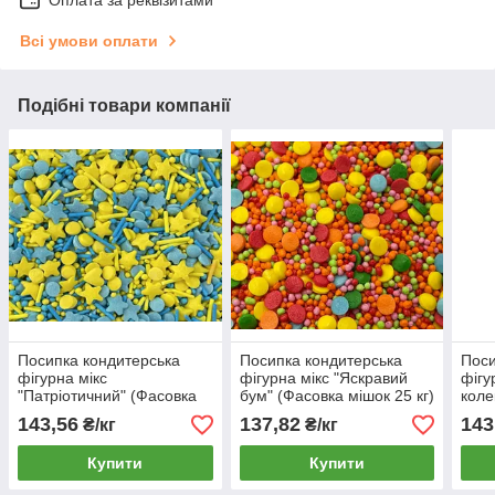
Всі умови оплати
Подібні товари компанії
Посипка кондитерська
Посипка кондитерська
Поси
фігурна мікс
фігурна мікс "Яскравий
фігу
"Патріотичний" (Фасовка
бум" (Фасовка мішок 25 кг)
коле
мішок 25 кг) опт
опт
25 к
143,56
137,82
143
₴/кг
₴/кг
Купити
Купити