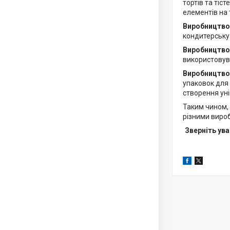
тортів та тіс
елементів на 
Виробництво 
кондитерську 
Виробництво
використовува
Виробництво
упаковок для
створення уні
Таким чином,
різними вироб
Зверніть ува