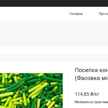
Головна
Про к
Посипка кон
(Фасовка мі
114,85 ₴/кг
Мінімальна сума зам