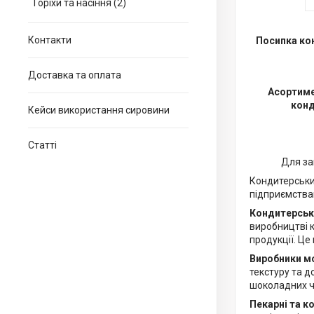
Горіхи та насіння (2)
Контакти
Посипка ко
Доставка та оплата
Асортиме
конд
Кейси використання сировини
Статті
Для за
Кондитерськи
підприємствам
Кондитерськ
виробництві 
продукції. Це
Виробники м
текстуру та 
шоколадних ч
Пекарні та к