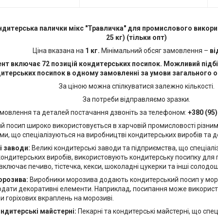
ндитерська палички мікс "Травличка" для промислового викори
25 кг) (тільки опт)
Ціна вказана на
1 кг.
Мінімальний обсяг замовлення –
ві
нт включає 72 позицій кондитерських посипок. Можливий підбір
итерських посипок в одному замовленні за умови загального об
За ціною можна спілкуватися залежно кількості.
За потреби відправляємо зразки.
мовлення та деталей постачання дзвоніть за телефоном:
+380 (95
й посип широко використовується в харчовій промисловості різним
и, що спеціалізуються на виробництві кондитерських виробів та де
і заводи:
Великі кондитерські заводи та підприємства, що спеціал
кондитерських виробів, використовують кондитерську посипку для 
 включає печиво, тістечка, кекси, шоколадні цукерки та інші солодощ
орозива:
Виробники морозива додають кондитерський посип у мор
додати декоративні елементи. Наприклад, посипання може викорис
и горіхових вкраплень на морозиві.
ондитерські майстерні:
Пекарні та кондитерські майстерні, що спе