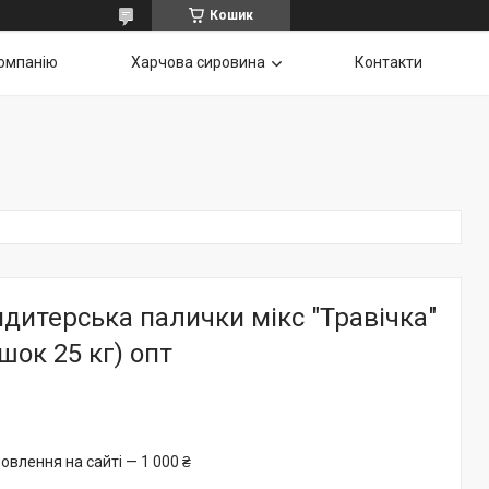
Кошик
омпанію
Харчова сировина
Контакти
дитерська палички мікс "Травічка"
шок 25 кг) опт
овлення на сайті — 1 000 ₴