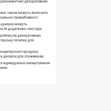
я різноманітних декоративних
сянка, також можуть включати
зуальної привабливості.
 цукерок можуть
я їй додаткової текстури.
виробництві декоративних
итерську посипку для
ондитерської продукції
та десерти для споживачів.
ез індивідуальні налаштування
вини.