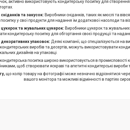
течок, активно використовують кондитерську посипку для створенн
тортах.
сніданків та закусок:
Виробники сніданків, таких як мюслі та вів
посипку у свої продукти для надання їм додаткової насолоди та ві
 цукерок та жувальних цукерок:
Виробники цукерок та жувальних
ти кондитерську посипку для обгортання своєї продукції та наданн
 декоративних упаковок:
Деякі компанії, що спеціалізуються на 
 кондитерських виробів та десертів, можуть використовувати конд
кальних дизайнів на упаковці.
 кондитерська посипка широко використовується в промисловості к
никами, щоб створювати яскраві та апетитні кондитерські вироби 
гу,
що колір товару на фотографії може незначно відрізнятися чер
вашого монітора та можливі відмінності в партіях сиро