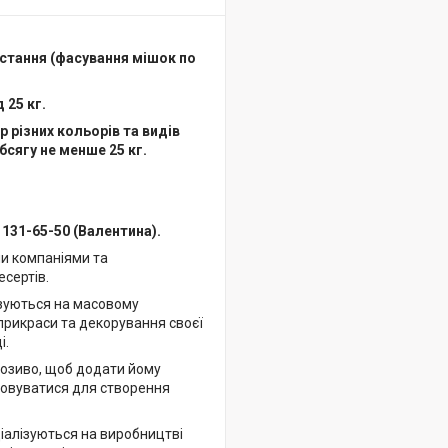
стання (фасування мішок по
д 25 кг.
 різних кольорів та видів
сягу не менше 25 кг.
) 131-65-50 (Валентина).
и компаніями та
сертів.
ізуються на масовому
прикраси та декорування своєї
і.
озиво, щоб додати йому
товуватися для створення
ціалізуються на виробництві