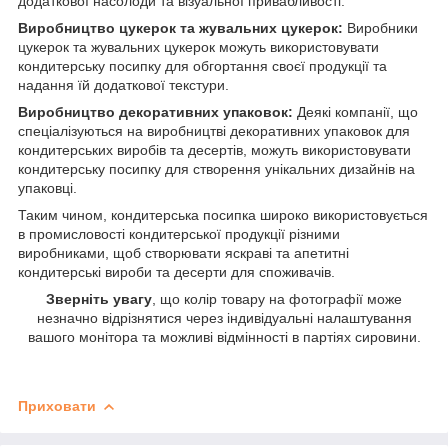
додаткової насолоди та візуальної привабливості.
Виробництво цукерок та жувальних цукерок:
Виробники
цукерок та жувальних цукерок можуть використовувати
кондитерську посипку для обгортання своєї продукції та
надання їй додаткової текстури.
Виробництво декоративних упаковок:
Деякі компанії, що
спеціалізуються на виробництві декоративних упаковок для
кондитерських виробів та десертів, можуть використовувати
кондитерську посипку для створення унікальних дизайнів на
упаковці.
Таким чином, кондитерська посипка широко використовується
в промисловості кондитерської продукції різними
виробниками, щоб створювати яскраві та апетитні
кондитерські вироби та десерти для споживачів.
Зверніть увагу
, що колір товару на фотографії може
незначно відрізнятися через індивідуальні налаштування
вашого монітора та можливі відмінності в партіях сировини.
Приховати