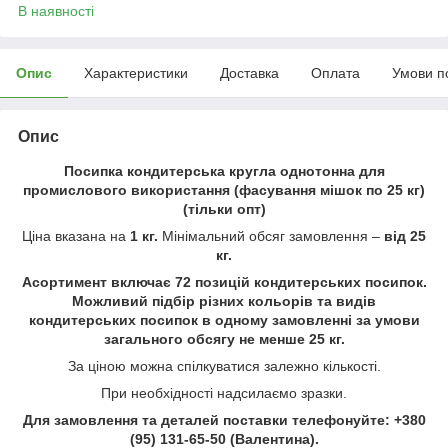
В наявності
Опис
Характеристики
Доставка
Оплата
Умови п
Опис
Посипка кондитерська кругла однотонна для
промислового використання (фасування мішок по 25 кг)
(тільки опт)
Ціна вказана на
1 кг.
Мінімальний обсяг замовлення –
від 25
кг.
Асортимент включає 72 позицій кондитерських посипок.
Можливий підбір різних кольорів та видів
кондитерських посипок в одному замовленні за умови
загального обсягу не менше 25 кг.
За ціною можна спілкуватися залежно кількості.
При необхідності надсилаємо зразки.
Для замовлення та деталей поставки телефонуйте:
+380
(95) 131-65-50
(Валентина).