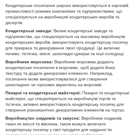
Кондитерське посипання широко використовується в харчовій
промисловості різними компаніями та підприємствами, що
спеціалізуються на виробництві кондитерських виробів та
десертів.
Кондитерські заводи:
Великі кондитерські заводи та
підприємства, що спеціалізуються на масовому виробництві
кондитерських виробів, використовують кондитерську посипку
для прикраси та декорування своєї продукції. Це включає
печиво, тістечка, кекси, шоколадні цукерки та інші солодощі.
Виробники морозива:
Виробники морозива додають
кондитерське посипання в морозиво, щоб додати йому
текстуру та додати декоративні елементи. Наприклад,
посипання може використовуватися для створення
шоколадних чи горіхових вкраплень на морозиві.
Пекарні та кондитерські майстерні:
Пекарні та кондитерські
майстерні, що спеціалізуються на виробництві тортів та
тістечок, активно використовують кондитерську посипку для
створення різноманітних декоративних елементів на тортах.
Виробництво сніданків та закусок:
Виробники сніданків,
таких як мюслі та вівсянка, також можуть включати
кондитерську посипку у свої продукти для надання їм