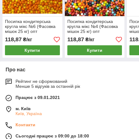
Посипка кондитерська
Посипка кондитерська
Поси
кругла мікс №6 (Фасовка
кругла мікс №4 (Фасовка
круг
мішок 25 кг) опт
мішок 25 кг) опт
мішо
118,87
118,87
118
₴/кг
₴/кг
Купити
Купити
Про нас
Рейтинг не сформований
Менше 5 відгуків за останній рік
Працює з 09.01.2021
м. Київ
Київ, Україна
Контакти
Сьогодні працює з 09:00 до 18:00