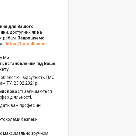
ання для Вашого
вини
, доступних як
на
отребам.
Запрошуємо
м:
https://foodalliance-
му Ми
ті, встановленим під Ваше
жету.
іологію і відсутність ГМО,
ам ТУ. 23.02.2021р.
омисловості
залишаються
фер діяльності.
адати вам професійні
отоколами безпеки
ес максимально зручним