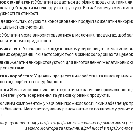
ворюючий агент:
Желатин додається до різних продуктів, таких як
кти, щоб надати їм текстуру та структуру. Він забезпечує желатин
жності та стійкості.
 деяких супах, соусах та консервованих продуктах желатин викори
 щільної консистенції.
:
Желатин може використовуватися в молочних продуктах, щоб запо
ільшити термін придатності.
чий агент:
У пекарні та кондитерському виробництві желатин мо
евих середовищ, які застосовуються в різних солодощах та цукерк
ліків
Желатин використовується для виготовлення желатинових ка
препаратами.
та виноробство:
У деяких процесах виноробства та пивоваріння 
їв від сорбентів та турбідності.
ортки
Желатин може використовуватися в харчовій промисловості 
 забезпечують збереження та упаковку різних продуктів.
жливим компонентом у харчовій промисловості, який забезпечує п
стабільність. Його застосування різноманітне та поширене у різних
і.
вагу, що колір товару на фотографії може незначно відрізнятися чере
вашого монітора та можливі відмінності в партіях сиро