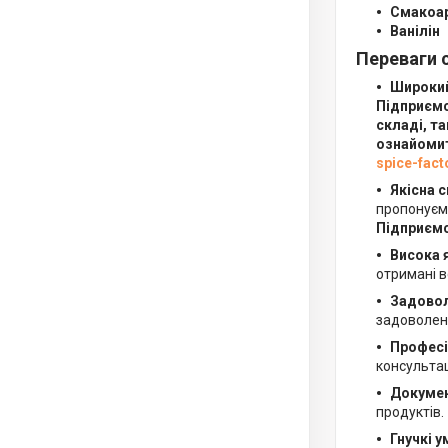
Смакоар
Ванілін
Переваги с
Широкий
Підприєм
складі, та
ознайомит
spice-fact
Якісна 
пропонує
Підприєм
Висока я
отримані в
Задоволе
задоволени
Професі
консультац
Докумен
продуктів.
Гнучкі 