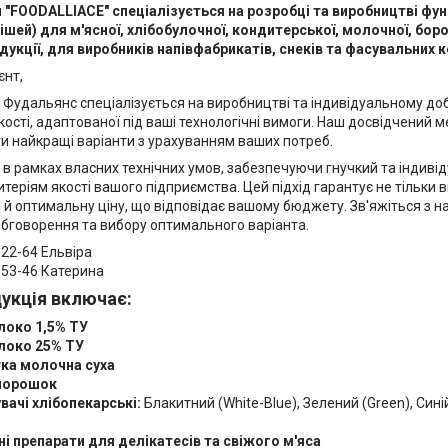
 "FOODALLIACE" спеціалізується на розробці та виробництві фун
ішей) для м'ясної, хлібобулочної, кондитерської, молочної, бо
одукції, для виробників напівфабрикатів, снеків та фасувальних 
єнт,
Фудальянс спеціалізується на виробництві та індивідуальному доб
ості, адаптованої під ваші технологічні вимоги. Наш досвідчений
и найкращі варіанти з урахуванням ваших потреб.
 рамках власних технічних умов, забезпечуючи гнучкий та індивід
итеріям якості вашого підприємства. Цей підхід гарантує не тільки 
а й оптимальну ціну, що відповідає вашому бюджету. Зв'яжіться з
бговорення та вибору оптимального варіанта.
-22-64 Ельвіра
5-53-46 Катерина
укція включає:
локо 1,5% ТУ
локо 25% ТУ
ка молочна суха
порошок
вачі хлібопекарські:
Блакитний (White-Blue), Зелений (Green), Синій
ні препарати для делікатесів та свіжого м'яса