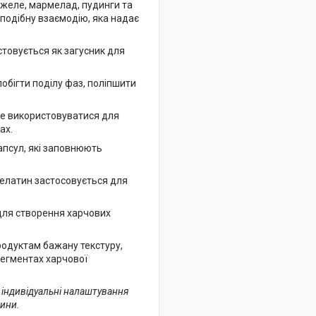
 желе, мармелад, пудинги та
оподібну взаємодію, яка надає
стовується як загусник для
бігти поділу фаз, поліпшити
же використовуватися для
ах.
псул, які заповнюють
желатин застосовується для
для створення харчових
родуктам бажану текстуру,
 сегментах харчової
з індивідуальні налаштування
вини.