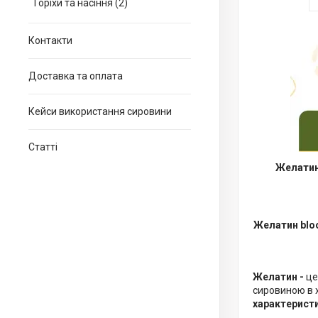
Горіхи та насіння (2)
Контакти
Доставка та оплата
Кейси використання сировини
Статті
Желати
Желатин
blo
Желатин -
це
сировиною в х
характеристи