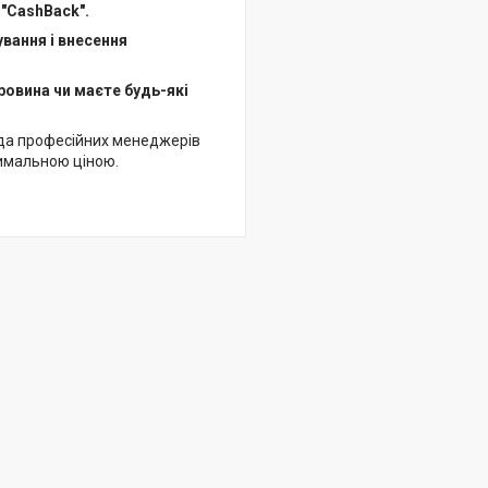
 "CashBack".
ування і внесення
ровина чи маєте будь-які
да професійних менеджерів
имальною ціною.