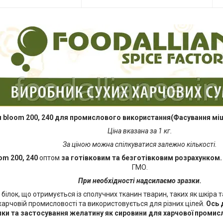
н
bloom 200, 240
для промислового використання(Фасування мішо
Ціна вказана за 1 кг.
За ціною можна спілкуватися залежно кількості.
om 200, 240
оптом
за готівковим та безготівковим розрахунком.
ГМО.
При необхідності надсилаємо зразки.
 білок, що отримується із сполучних тканин тварин, таких як шкіра т
арчовій промисловості та використовується для різних цілей.
Ось 
ки та застосування желатину як сировини для харчової промис