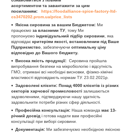
ознайомитися з повним
асортиментом та завантажити за цим
посиланням:
https://foodalliance-spice-factory-ltd-
cs3470202.prom.ua/price_lists
Якісна сировина
за вашим Бюджетом:
Ми
працюємо
за власними ТУ
, тому Ми
пропонуємо
індивідуальний підбір сировини
, яка
відповідає
критеріям якості, встановленим під Ваше
Підприємство
, забезпечуючи
оптимальну ціну
відповідно до Вашого бюджету.
Висока якість продукції:
Сировина пройшла
випробування безпеки на мікробіологію і відсутність
ГМО, отримані всі необхідні висновки, фізико-хімічні
властивості відповідають нормам ТУ. 23.02.2021р.
Задоволені клієнти: Понад 4000 клієнтів із різних
секторів харчової промисловості
залишаються
задоволеними, підтверджуючи нашу здатність
задовольнити потреби різних сфер діяльності.
Професійна консультація:
Наша команда
має 13-
річний досвід
і готова надати вам професійні
консультації при виборі сировини.
Документація:
Ми забезпечуємо необхідною якісною