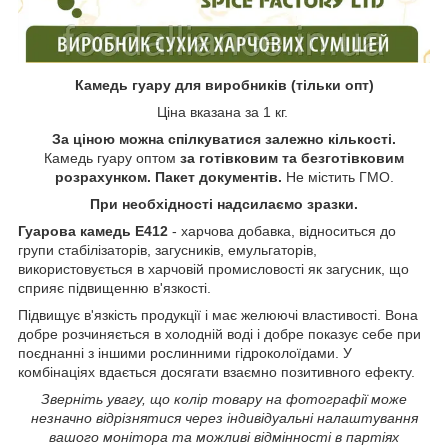
Камедь гуару для виробників (тільки опт)
Ціна вказана за 1 кг.
За ціною можна спілкуватися залежно кількості.
Камедь гуару оптом
за готівковим та безготівковим
розрахунком. Пакет документів.
Не містить ГМО.
При необхідності надсилаємо зразки.
Гуарова камедь Е412
- харчова добавка, відноситься до
групи стабілізаторів, загусників, емульгаторів,
використовується в харчовій промисловості як загусник, що
сприяє підвищенню в'язкості.
Підвищує в'язкість продукції і має желюючі властивості. Вона
добре розчиняється в холодній воді і добре показує себе при
поєднанні з іншими рослинними гідроколоїдами. У
комбінаціях вдається досягати взаємно позитивного ефекту.
Зверніть увагу, що колір товару на фотографії може
незначно відрізнятися через індивідуальні налаштування
вашого монітора та можливі відмінності в партіях