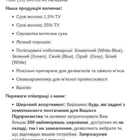
Наша продукція включає:
Сухе молоко 1,5% ТУ
Сухе молоко 25% ТУ
Сироватка молочна суха
Яєчний порошок
Поліпшувачі хлібопекарські: Блакитний (White-Blue),
Зелений (Green), Синій (Blue), Сірий (Grey), Білий
(White)
Розсільні препарати для делікатесів та свіжого м'яса
Смакоароматика для м'ясної промисловості
Ванілін
Переваги співпраці з нами:
Широкий асортимент:
Вирішимо
будь які задачі з
комплексного постачання для Вашого
Підприємства
та можемо запропонувати Вам
більше
200 найменувань сировини
, доступних як
на
складі, так і на замовлення,
дозволяють вибрати те,
що відповідає вашим потребам.
Запрошуємо