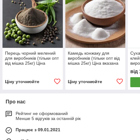
Перець чорний мелений
Камедь конжаку для
Сух
для виробників (тільки опт
виробників (тільки опт від
клей
від мішка 25кг) Ціна
мішка 25кг) Ціна вказана
виро
вказана за 1 кг.
за 1 кг.
Ціна
від
Фасу
кг
Ціну уточнюйте
Ціну уточнюйте
Про нас
Рейтинг не сформований
Менше 5 відгуків за останній рік
Працює з 09.01.2021