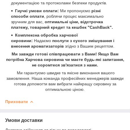
документацією та протоколами безпеки продуктів.
Гнучкі умови оплати:
Ми пропонуємо
різні
способи оплати
, роблячи процес максимально
зручним для вас,
оптимальні ціни, відстрочка
платежу, товарний кредит та кешбек "CashBack".
Комплексна обробка харчової
сировини:
Надаємо
послуги з сухого змішування і
внесення ароматизаторів
згідно з Вашим рецептом.
Ми завжди готові співпрацювати з Вами! Якщо Вам
потрібна Харчова сировина чи маєте будь-які запитання,
не соромтеся зв'язатися з нами.
Ми гарантуємо швидке та якісне виконання вашого
замовлення. Наша команда професійних менеджерів завжди
готова допомогти вам вибрати найкращу сировину за
оптимальною ціною.
Приховати
Умови доставки