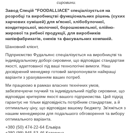
сировини.
Завод Спецій "FOODALLIACE" спеціалізується на
розробці та виробництві функціональних рішень (сухих
харчових сумішей) для м'ясної, хлібобулочної,
кондитерської, молочної, борошномельної, олійно-
жирової та рибної продукції, для виробників
напівфабрикатів, снеків та фасувальних компаній.
Шановний клієнт,
Підприємство Фудальянс спеціалізується на виробництві та
індивідуальному доборі сировини, що відповідає стандартам
якості, адаптованої під ваші технологічні вимоги. Наш
досвідчений менеджер готовий запропонувати найкращі
варіанти з урахуванням ваших потреб.
Ми працюємо в рамках власних технічних умов,
забезпечуючи гнучкий та індивідуальний підбір сировини, що
відповідає критеріям якості вашого підприємства. Цей підхід
гарантує не тільки відповідність потрібним стандартам, а й
оптимальну ціну, що відповідає вашому бюджету. Зв'яжіться з
нашим менеджером для подальшого обговорення та вибору
оптимального варіанта.
+380 (50) 474-22-64 Ельвіра
+380 (99) 945-53-46 Катерина